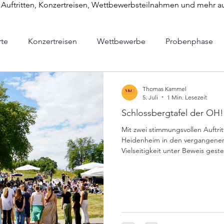
u Auftritten, Konzertreisen, Wettbewerbsteilnahmen und mehr a
te
Konzertreisen
Wettbewerbe
Probenphase
Eleven
SWR
News
Bildung
soziales Eng
Thomas Kammel
5. Juli
1 Min. Lesezeit
Schlossbergtafel der OH!
Mit zwei stimmungsvollen Auftr
Heidenheim in den vergangenen
Vielseitigkeit unter Beweis ges
durfte der Chor die Schlossber
Opernfestspiele musikalisch um
Gegenwind den Sängerinnen und
gerade leicht machte, ließ sich 
nehmen. Mit beschwingten Pop-Hi
Atmo