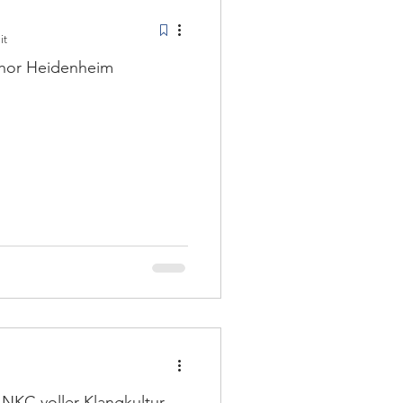
it
hor Heidenheim
NKC voller Klangkultur