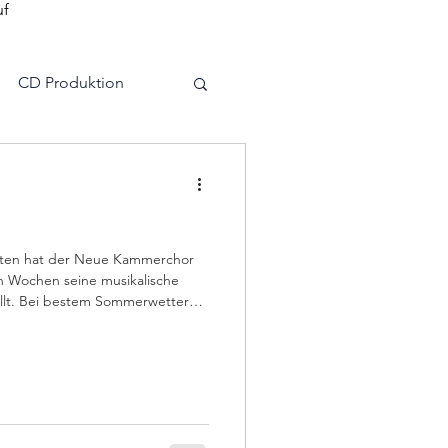
uf
CD Produktion
agement
itten hat der Neue Kammerchor
 Wochen seine musikalische
tellt. Bei bestem Sommerwetter
gtafel der Heidenheimer
rahmen. Auch wenn ein kräftiger
 Sängern das Musizieren nicht
der Chor die gute Laune nicht
ts sorgte er für eine lockere