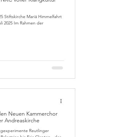
5 Stiftskirche Mariä Himmelfahrt
li 2025 Im Rahmen der
 den Neuen Kammerchor
er Andreaskirche
imente Reutlinger
lestrina bis Eric Clapton - der