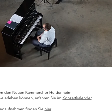
d um den Neuen Kammerchor Heidenheim.
ve erleben können, erfahren Sie im
Konzertkalender
.
deoaufnahmen finden Sie
hier
.