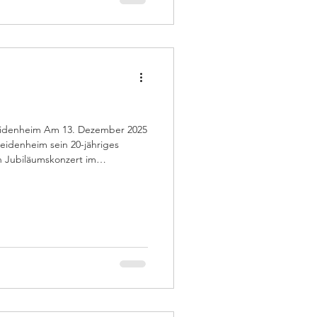
idenheim Am 13. Dezember 2025
idenheim sein 20-jähriges
 Jubiläumskonzert im
. Vor über 1000 begeisterten
ngerinnen und Sänger gemeinsam
Schülerinnen des Schiller-
is 12, ehemalige Sängerinnen
e University of Pretoria Youth