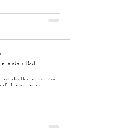
t
henende in Bad
sives Probenwochenende