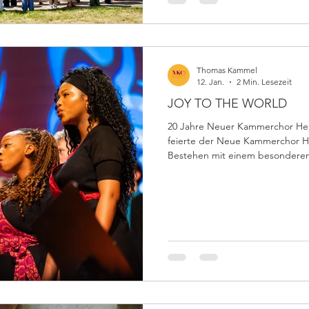
Thomas Kammel
12. Jan.
2 Min. Lesezeit
JOY TO THE WORLD
20 Jahre Neuer Kammerchor He
feierte der Neue Kammerchor He
Bestehen mit einem besonderen
ausverkauften Congress Centrum
Zuhörern standen über 200 Sä
auf der Bühne darunter aktuelle 
Gymnasiums aus den Klassen 9 b
und Sänger sowie der befreundet
Choir aus Südafrika