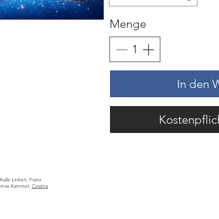
Menge
In den 
Kostenpflic
Kalle Linkert, Franz
omas Kammel,
Cosima