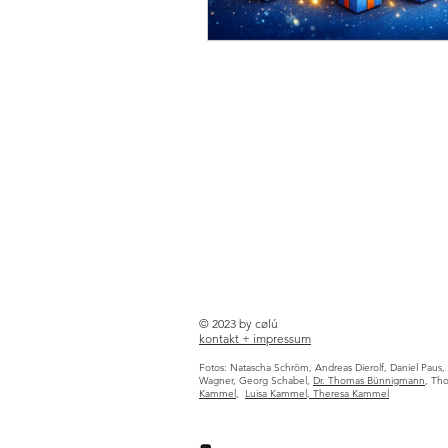
© 2023 by cølú
kontakt +
impressum
Fotos:
Natascha Schröm, Andreas Dierolf,
Daniel Paus, 
Wagner, Georg Schabel,
Dr. Thomas Bünnigmann
, Th
Kammel
,
Luisa Kammel, Theresa Kammel