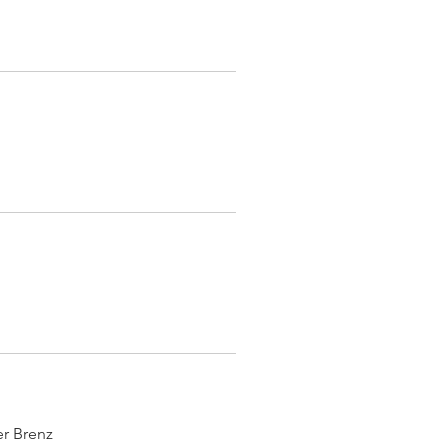
Details
Details
Details
Details
r Brenz