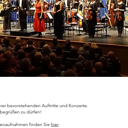
erer bevorstehenden Auftritte und Konzerte.
 begrüßen zu dürfen!
deoaufnahmen finden Sie
hier
.