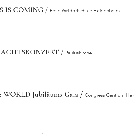
 IS COMING
/
Freie Waldorfschule Heidenheim
HNACHTSKONZERT
/
Pauluskirche
 WORLD Jubiläums-Gala
/
Congress Centrum He