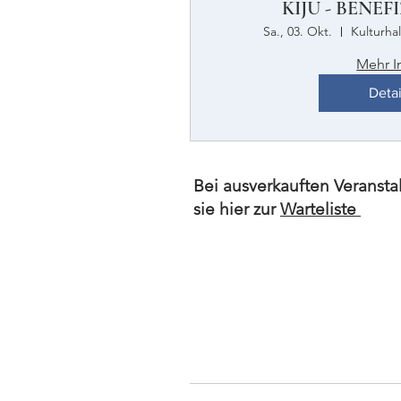
KIJU - BENE
Sa., 03. Okt.
Kulturh
Mehr I
Detai
Bei ausverkauften Veranst
sie hier zur
Warteliste