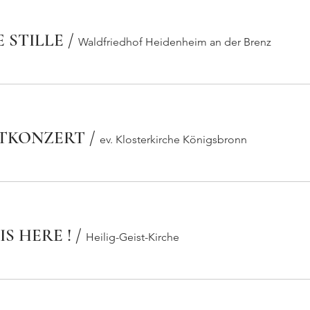
 STILLE
/
Waldfriedhof Heidenheim an der Brenz
TKONZERT
/
ev. Klosterkirche Königsbronn
S HERE !
/
Heilig-Geist-Kirche