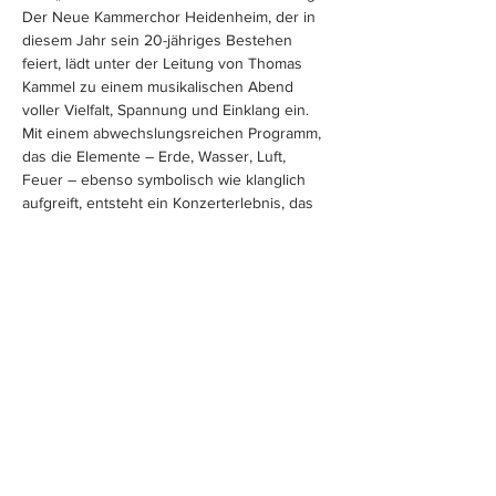
Der Neue Kammerchor Heidenheim, der in 
diesem Jahr sein 20-jähriges Bestehen 
feiert, lädt unter der Leitung von Thomas 
Kammel zu einem musikalischen Abend 
voller Vielfalt, Spannung und Einklang ein. 
Mit einem abwechslungsreichen Programm, 
das die Elemente – Erde, Wasser, Luft, 
Feuer – ebenso symbolisch wie klanglich 
aufgreift, entsteht ein Konzerterlebnis, das 
berührt, überrascht und verbindet.
Mehr anzeigen
Tickets
Verkauf beendet
Preis
Von 10,00 € bis 22,00 €