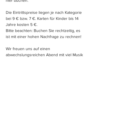
hier buchen.
Die Eintrittspreise liegen je nach Kategorie 
bei 9 € bzw. 7 €. Karten für Kinder bis 14 
Jahre kosten 5 €.
Bitte beachten: Buchen Sie rechtzeitig, es 
ist mit einer hohen Nachfrage zu rechnen!
Wir freuen uns auf einen 
abwechslungsreichen Abend mit viel Musik 
und natürlich auf Ihren und euren Besuch.
Mehr anzeigen
Tickets
Ausverkauft
Preis
Von 5,00 € bis 9,00 €