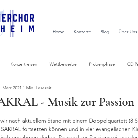
Home
Konzerte
Blog
Über Uns
Konzertreisen
Wettbewerbe
Probenphase
CD P
. März 2021
1 Min. Lesezeit
Eleven
SWR
News
Bildung
soziales Engagement
KRAL - Musik zur Passion
 wir nach aktuellem Stand mit einem Doppelquartett (8 
SAKRAL fortsetzen können und in vier evangelischen Ki
isch umrahmen dürfen. Passend zur Passionszeit werden 