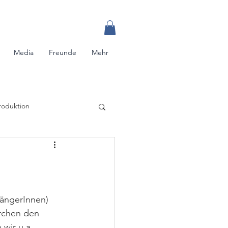
Media
Freunde
Mehr
roduktion
SängerInnen) 
rchen den 
wir u.a. 