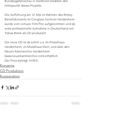
Bundesgartenschau in Heilbronn bildeten den 
Höhepunkt dieses Projekts.
Die Aufführung am 12. Mai im Rahmen des Rotary-
Benefizkonzerts im Congress Centrum Heidenheim 
wurde vom cvmusic Film/Ton aufgenommen und als 
erste professionelle Aufnahme in Deutschland von 
Tobias Blank als CD produziert.
Die neue CD ist ab sofort u.a. im Pressehaus 
Heidenheim, im Musikhaus Klein, und über den 
Neuen Kammerchor Heidenheim 
(www.neuerkammerchor.com) erhältlich. 
Der Preis beträgt 14.90 €.
Konzerte
CD Produktion
Kooperation