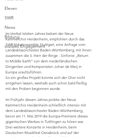
Eleven
SWR
News
Im Herbst letzten Jahres bekam der Neue 
Bildung
Kammerchor Heidenheim, empfohlen durch das 
SWR Vokalensemble Stuttgart, eine Anfrage vom 
soziales Engagement
Landesblasorchester Baden-Württemberg, mit ihnen 
zusammen die 5. Herr der Ringe - Sinfonie „Return 
to Middle Earth“ von dem niederländischen 
Dirigenten und Komponisten Johan de Meij in 
Europa uraufzuführen.
So ein großes Projekt konnte sich der Chor nicht 
entgehen lassen, weshalb auch schon bald fleißig 
mit den Proben begonnen wurde.
Im Frühjahr diesen Jahres probte der Neue 
Kammerchor Heidenheim schließlich intensiv mit 
dem Landesblasorchester Baden-Württemberg, 
bevor am 11. Mai 2019 die Europa-Premiere dieses 
gigantischen Werkes in Tuttlingen zu hören war. 
Drei weitere Konzerte in Heidenheim, beim 
Deutschen Musikfest Osnabrück und auf der 