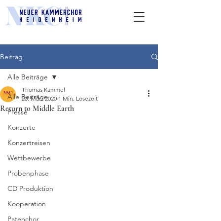
Beitrag
Alle Beiträge
Thomas Kammel
Alle Beiträge
20. März 2020
1 Min. Lesezeit
Return to Middle Earth
Presse
Konzerte
Konzertreisen
Wettbewerbe
Probenphase
CD Produktion
Kooperation
Patenchor