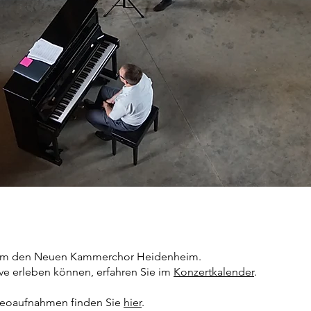
d um den Neuen Kammerchor Heidenheim.
ve erleben können, erfahren Sie im
Konzertkalender
.
deoaufnahmen finden Sie
hier
.