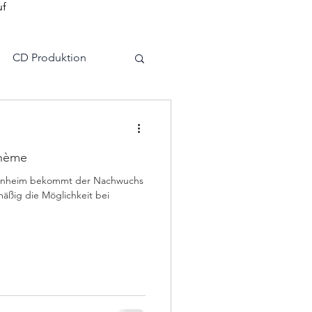
uf
CD Produktion
agement
ohème
denheim bekommt der Nachwuchs
ßig die Möglichkeit bei