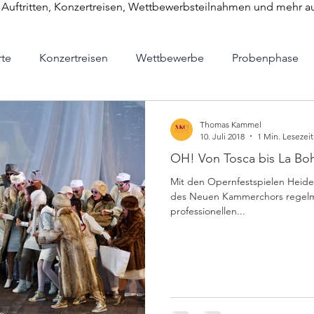
u Auftritten, Konzertreisen, Wettbewerbsteilnahmen und mehr a
te
Konzertreisen
Wettbewerbe
Probenphase
Eleven
SWR
News
Bildung
soziales Eng
Thomas Kammel
10. Juli 2018
1 Min. Lesezeit
OH! Von Tosca bis La B
Mit den Opernfestspielen Hei
des Neuen Kammerchors regelmä
professionellen...