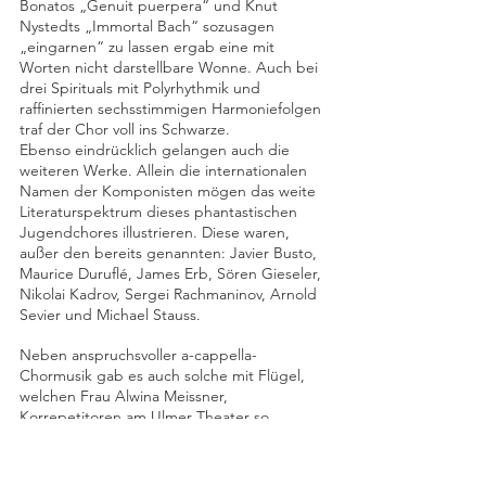
Bonatos „Genuit puerpera“ und Knut 
Nystedts „Immortal Bach“ sozusagen 
„eingarnen“ zu lassen ergab eine mit 
Worten nicht darstellbare Wonne. Auch bei 
drei Spirituals mit Polyrhythmik und 
raffinierten sechsstimmigen Harmoniefolgen 
traf der Chor voll ins Schwarze.
Ebenso eindrücklich gelangen auch die 
weiteren Werke. Allein die internationalen 
Namen der Komponisten mögen das weite 
Literaturspektrum dieses phantastischen 
Jugendchores illustrieren. Diese waren, 
außer den bereits genannten: Javier Busto, 
Maurice Duruflé, James Erb, Sören Gieseler, 
Nikolai Kadrov, Sergei Rachmaninov, Arnold 
Sevier und Michael Stauss.
Neben anspruchsvoller a-cappella-
Chormusik gab es auch solche mit Flügel, 
welchen Frau Alwina Meissner, 
Korrepetitoren am Ulmer Theater so 
professionell und einfühlsam spielte, wie es 
dem höchstsensibilisierten Chor nur 
entgegenkommen mußte. 