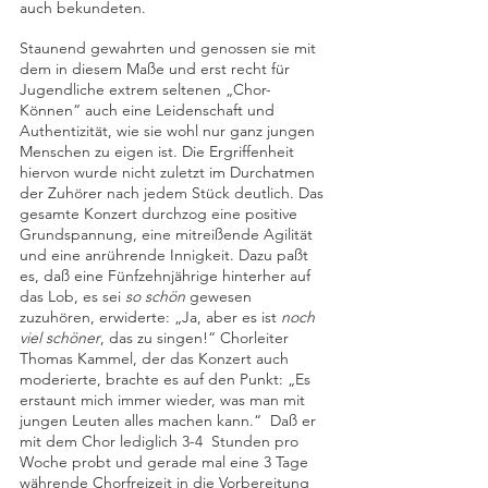
auch bekundeten.
Staunend gewahrten und genossen sie mit 
dem in diesem Maße und erst recht für 
Jugendliche extrem seltenen „Chor-
Können“ auch eine Leidenschaft und 
Authentizität, wie sie wohl nur ganz jungen 
Menschen zu eigen ist. Die Ergriffenheit 
hiervon wurde nicht zuletzt im Durchatmen 
der Zuhörer nach jedem Stück deutlich. Das 
gesamte Konzert durchzog eine positive 
Grundspannung, eine mitreißende Agilität 
und eine anrührende Innigkeit. Dazu paßt 
es, daß eine Fünfzehnjährige hinterher auf 
das Lob, es sei 
so schön
 gewesen 
zuzuhören, erwiderte: „Ja, aber es ist 
noch 
viel schöner
, das zu singen!“ Chorleiter 
Thomas Kammel, der das Konzert auch 
moderierte, brachte es auf den Punkt: „Es 
erstaunt mich immer wieder, was man mit 
jungen Leuten alles machen kann.“  Daß er 
mit dem Chor lediglich 3-4  Stunden pro 
Woche probt und gerade mal eine 3 Tage 
währende Chorfreizeit in die Vorbereitung 