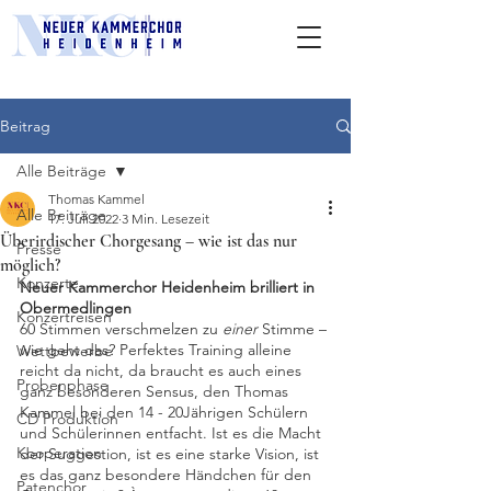
Beitrag
Alle Beiträge
Thomas Kammel
Alle Beiträge
17. Juli 2022
3 Min. Lesezeit
Überirdischer Chorgesang – wie ist das nur
Presse
möglich?
Konzerte
Neuer Kammerchor Heidenheim brilliert in 
Obermedlingen
Konzertreisen
60 Stimmen verschmelzen zu 
einer 
Stimme – 
wie geht das? Perfektes Training alleine 
Wettbewerbe
reicht da nicht, da braucht es auch eines 
Probenphase
ganz besonderen Sensus, den Thomas 
Kammel bei den 14 - 20Jährigen Schülern 
CD Produktion
und Schülerinnen entfacht. Ist es die Macht 
Kooperation
der Suggestion, ist es eine starke Vision, ist 
es das ganz besondere Händchen für den 
Patenchor