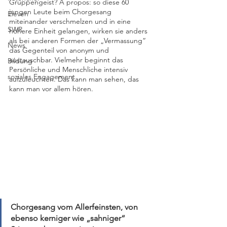
Gruppengeist? À propos: so diese 60 
jungen Leute beim Chorgesang 
Eleven
miteinander verschmelzen und in eine 
SWR
höhere Einheit gelangen, wirken sie anders 
als bei anderen Formen der „Vermassung“ 
News
das Gegenteil von anonym und 
austauschbar. Vielmehr beginnt das 
Bildung
Persönliche und Menschliche intensiv 
soziales Engagement
aufzuleuchten. Das kann man sehen, das 
kann man vor allem hören.
Chorgesang vom Allerfeinsten, von 
ebenso kerniger wie „sahniger“ 