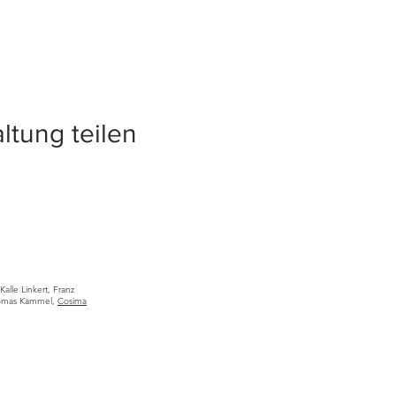
ltung teilen
Kalle Linkert, Franz
omas Kammel,
Cosima