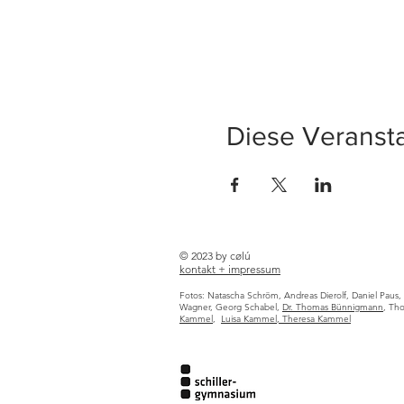
Diese Veransta
© 2023 by cølú
kontakt +
impressum
Fotos:
Natascha Schröm, Andreas Dierolf,
Daniel Paus, 
Wagner, Georg Schabel,
Dr. Thomas Bünnigmann
, Th
Kammel
,
Luisa Kammel, Theresa Kammel