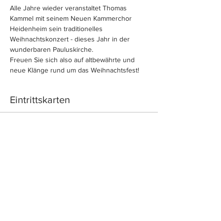
Alle Jahre wieder veranstaltet Thomas 
Kammel mit seinem Neuen Kammerchor 
Heidenheim sein traditionelles 
Weihnachtskonzert - dieses Jahr in der 
wunderbaren Pauluskirche.
Freuen Sie sich also auf altbewährte und 
neue Klänge rund um das Weihnachtsfest!
Eintrittskarten
Sale ended
Price
From €8.00 to €10.00
Diese Veranstaltung teilen