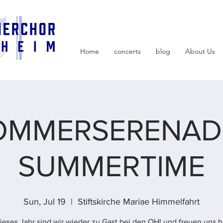
Home
concerts
blog
About Us
OMMERSERENADE
SUMMERTIME
Sun, Jul 19
  |  
Stiftskirche Mariae Himmelfahrt
eses Jahr sind wir wieder zu Gast bei den OH! und freuen uns h