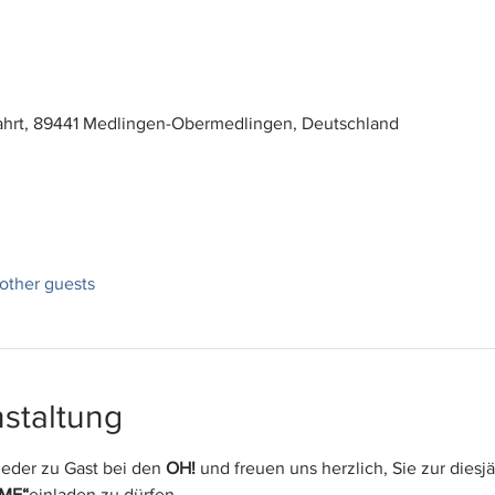
fahrt, 89441 Medlingen-Obermedlingen, Deutschland
other guests
staltung
ieder zu Gast bei den 
OH!
 und freuen uns herzlich, Sie zur die
ME“
einladen zu dürfen.