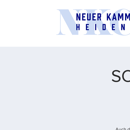
S
Auch di