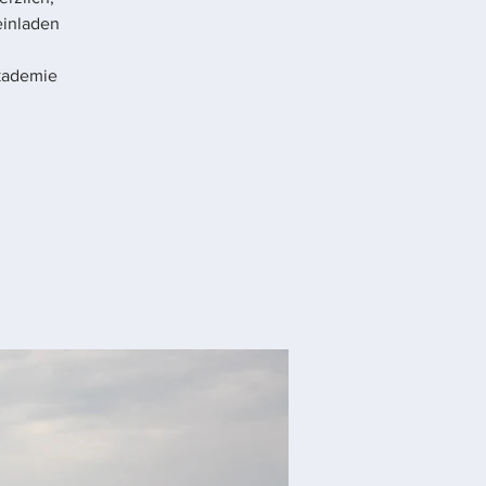
einladen
kademie