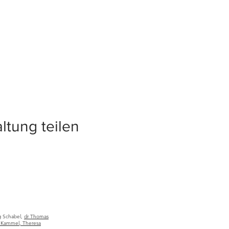
ltung teilen
rg Schabel,
dr Thomas
a Kammel, Theresa