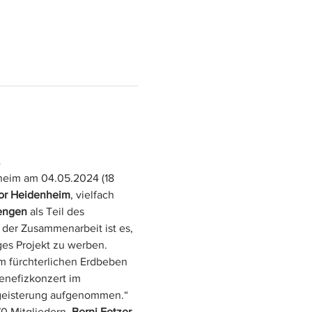
.
heim am 04.05.2024 (18 
r Heidenheim
, vielfach 
engen
 als Teil des 
 der Zusammenarbeit ist es, 
es Projekt zu werben. 
em fürchterlichen Erdbeben 
Benefizkonzert im 
egeisterung aufgenommen.“ 
 Mitgliedern. 
Berni Fetzer
, 