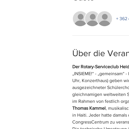
+ 362 
Über die Veran
Der Rotary-Serviceclub Hei
„INSIEME!“ - „gemeinsam“ -
Uhr, Konzerthaus) geben wi
ausgezeichneter Schülercho
gleichnamigen weltweiten Se
im Rahmen von festlich orga
Thomas Kammel
, musikalis
in Haiti. Jeder hatte damals
CongressCentrum zu veranst
Die technische Umsetzung ü