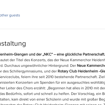
other guests
staltung
denheim-Giengen und der „NKC“ – eine glückliche Partnerschaft
 lautet der Titel des Konzerts, das der Neue Kammerchor Heiden
rd. Durchaus ungewöhnlicher Hintergrund: Der 
Neue Kammercho
r des Schillergymnasiums, und der 
Rotary Club Heidenheim -Gi
rviceclubs, feiern ihre seit 2010 bestehende Partnerschaft. Ziel
nisierten Konzerten um Spenden für ein ausgesuchtes wohltätig
cher Leiter des Chors erzählt: „Begonnen hat alles in 2010 mit d
 das Bedürfnis, sofort und schnell zu helfen. Der Vorschlag, ein 
alten, kam direkt von einer Schülerin und wurde mit großer B
bernahm der Rotary-Club Heidenheim-Giengen mit seinen ca. 70