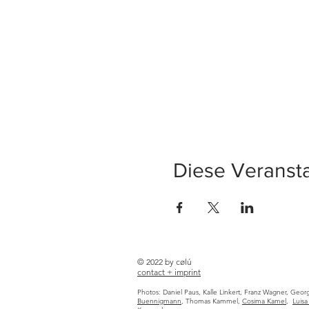
Diese Veransta
© 2022 by cølú
contact +
imprint
Photos: Daniel Paus, Kalle Linkert, Franz Wagner, Geo
Buennigmann
, Thomas Kammel,
Cosima Kamel
,
Luis