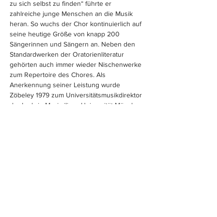
zu sich selbst zu finden“ führte er 
zahlreiche junge Menschen an die Musik 
heran. So wuchs der Chor kontinuierlich auf 
seine heutige Größe von knapp 200 
Sängerinnen und Sängern an. Neben den 
Standardwerken der Oratorienliteratur 
gehörten auch immer wieder Nischenwerke 
zum Repertoire des Chores. Als 
Anerkennung seiner Leistung wurde 
Zöbeley 1979 zum Universitätsmusikdirektor 
der Ludwig-Maximilians-Universität München 
ernannt.
Von 2003 bis 2013…
Weiterlesen >
Eintrittskarten
Sale ended
Price