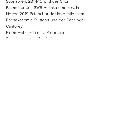
Sponsoren. 2014/15 wird der Chor 
Patenchor des SWR Vokalensembles, im 
Herbst 2019 Patenchor der internationalen 
Bachakademie Stuttgart und der Gächinger 
Cantorey.
Einen Einblick in eine Probe am 
Samstagmorgen bietet einen…
Mehr anzeigen
Tickets
Verkauf beendet
Preis
Von 10,00 € bis 12,00 €