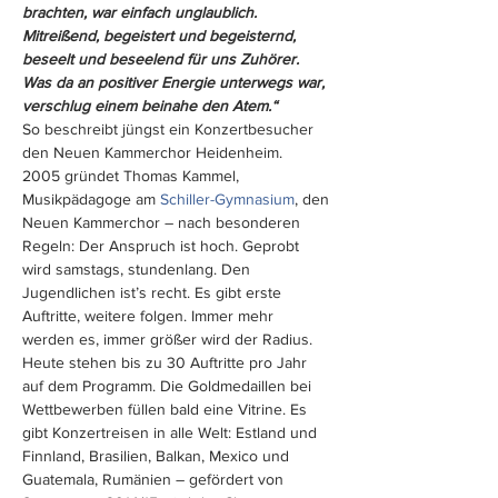
brachten, war einfach unglaublich. 
Mitreißend, begeistert und begeisternd, 
beseelt und beseelend für uns Zuhörer. 
Was da an positiver Energie unterwegs war, 
verschlug einem beinahe den Atem.“
So beschreibt jüngst ein Konzertbesucher 
den Neuen Kammerchor Heidenheim.
2005 gründet Thomas Kammel, 
Musikpädagoge am 
Schiller-Gymnasium
, den 
Neuen Kammerchor – nach besonderen 
Regeln: Der Anspruch ist hoch. Geprobt 
wird samstags, stundenlang. Den 
Jugendlichen ist’s recht. Es gibt erste 
Auftritte, weitere folgen. Immer mehr 
werden es, immer größer wird der Radius.
Heute stehen bis zu 30 Auftritte pro Jahr 
auf dem Programm. Die Goldmedaillen bei 
Wettbewerben füllen bald eine Vitrine. Es 
gibt Konzertreisen in alle Welt: Estland und 
Finnland, Brasilien, Balkan, Mexico und 
Guatemala, Rumänien – gefördert von 