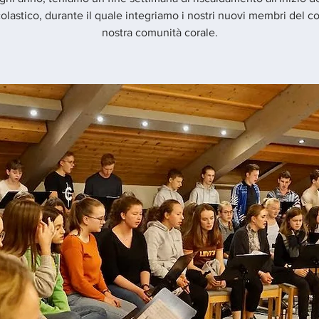
olastico, durante il quale integriamo i nostri nuovi membri del co
nostra comunità corale.