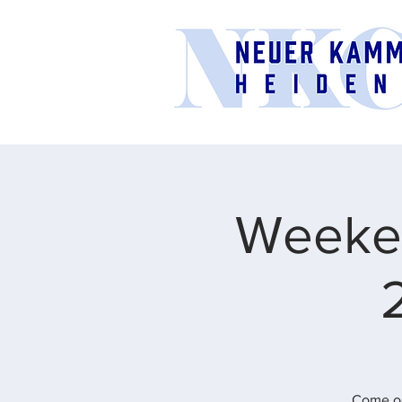
Weeken
Come og