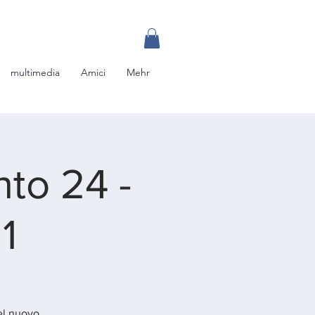
multimedia
Amici
Mehr
to 24 -
1
el nuovo