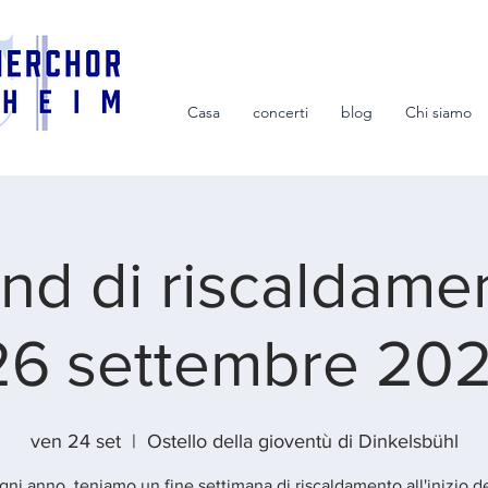
Casa
concerti
blog
Chi siamo
d di riscaldamen
26 settembre 202
ven 24 set
  |  
Ostello della gioventù di Dinkelsbühl
ni anno, teniamo un fine settimana di riscaldamento all'inizio d