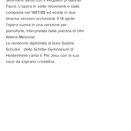
Settimana Santa con il Requiem di Gabriel 
Fauré. L'opera in sette movimenti è stata 
composta nel 1887/88 ed esiste in due 
diverse versioni orchestrali. Il 14 aprile 
l'opera suona in una versione per 
pianoforte, interpretata dalla pianista di Ulm 
Alwina Meissner.
La ventenne diplomata al liceo Sophia 
Schulze   dello Schiller-Gymnasium di 
Heidenheim canta il  Pie Jesu con la sua 
voce da soprano cristallina.
Le parti di baritono sono cantate dal 
ventenne Nathanael Koloska, che dalla fine 
del 2021 studia musica con una 
specializzazione in canto all'Università di 
scienze applicate di Mannheim.
Diese Veranstaltung teilen