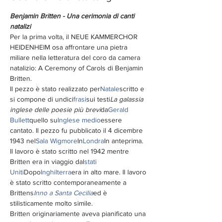
Benjamin Britten - Una cerimonia di canti 
natalizi
Per la prima volta, il NEUE KAMMERCHOR 
HEIDENHEIM osa affrontare una pietra 
miliare nella letteratura del coro da camera 
natalizio: A Ceremony of Carols di Benjamin 
Britten.
Il pezzo è stato realizzato per
Natale
scritto e 
si compone di undici
frasi
sui testi
La galassia 
inglese delle poesie più brevi
da
Gerald 
Bullett
quello su
Inglese medio
essere 
cantato. Il pezzo fu pubblicato il 4 dicembre 
1943 nel
Sala Wigmore
In
Londra
In anteprima.
Il lavoro è stato scritto nel 1942 mentre 
Britten era in viaggio dal
stati 
Uniti
Dopo
Inghilterra
era in alto mare. Il lavoro 
è stato scritto contemporaneamente a 
Brittens
Inno a Santa Cecilia
ed è 
stilisticamente molto simile.
Britten originariamente aveva pianificato una 