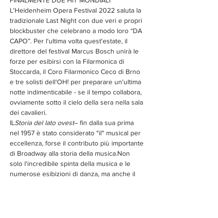
FINALMENTE DUE HIT MONDIALI
L'Heidenheim Opera Festival 2022 saluta la 
tradizionale Last Night con due veri e propri 
blockbuster che celebrano a modo loro “DA 
CAPO”. Per l'ultima volta quest'estate, il 
direttore del festival Marcus Bosch unirà le 
forze per esibirsi con la Filarmonica di 
Stoccarda, il Coro Filarmonico Ceco di Brno 
e tre solisti dell'OH! per preparare un'ultima 
notte indimenticabile - se il tempo collabora, 
ovviamente sotto il cielo della sera nella sala 
dei cavalieri.
IL
Storia del lato ovest
– fin dalla sua prima 
nel 1957 è stato considerato "il" musical per 
eccellenza, forse il contributo più importante 
di Broadway alla storia della musica.Non 
solo l'incredibile spinta della musica e le 
numerose esibizioni di danza, ma anche il 
grande successo commerciale di Leonard 
L'opera più famosa di Bernstein ha portato 
al fatto che dai numeri zugkräfigsten di
Storia 
del lato ovest
presto fu messo insieme un 