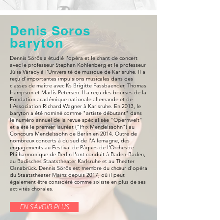
Denis Soros
baryton
Dennis Sörös a étudié l'opéra et le chant de concert
avec le professeur Stephan Kohlenberg et le professeur
Júlia Várady à l'Université de musique de Karlsruhe. Il a
reçu d'importantes impulsions musicales dans des
classes de maître avec Ks Brigitte Fassbaender, Thomas
Hampson et Marlis Petersen. Il a reçu des bourses de la
Fondation académique nationale allemande et de
l'Association Richard Wagner à Karlsruhe. En 2013, le
baryton a été nominé comme "artiste débutant" dans
le numéro annuel de la revue spécialisée "Opernwelt"
et a été le premier lauréat ("Prix Mendelssohn") au
Concours Mendelssohn de Berlin en 2014. Outre de
nombreux concerts à du sud de l'Allemagne, des
engagements au Festival de Pâques de l'Orchestre
Philharmonique de Berlin l'ont conduit à Baden-Baden,
au Badisches Staatstheater Karlsruhe et au Theater
Osnabrück. Dennis Sörös est membre du chœur d'opéra
du Staatstheater Mainz depuis 2017, où il peut
également être considéré comme soliste en plus de ses
activités chorales.
EN SAVOIR PLUS