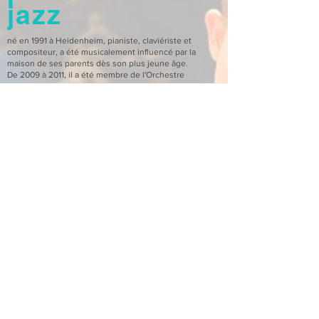
jazz
né en 1991 à Heidenheim, pianiste, claviériste et
compositeur, a été musicalement influencé par la
maison de ses parents dès son plus jeune âge.
De 2009 à 2011, il a été membre de l'Orchestre
national de jazz des jeunes du Bade-Wurtemberg.
En tant qu'étudiant, il a fait des tournées avec cet
ensemble et d'autres à travers la Lettonie, la
Belgique, la Roumanie, l'Équateur et l'Italie, entre
autres.
Après avoir obtenu son diplôme du musical
Schillergymnasium à Heidenheim, il a étudié von
2010-2014
à l'Université de musique de Nuremberg
et a terminé son baccalauréat en musique avec la
note "très bien". Il y a été enseigné par le
professeur Martin Schrack, le professeur Klaus Graf
et le professeur Steffen Schorn.
De 2014 à 2017, il a terminé son master au HDMK
Stuttgart et l'a terminé avec la note "très bien".
En 2013, il joue avec le Jan Prax Quartet aux
Leverkusen Jazz Days devant David Sanborn, Steve
Gadd et Bob James. En janvier 2014, ce concert a
été diffusé à la télévision par la WDR JazzLine.
Dans ce line-up, il a remporté le Sparda Jazz Award
2014, le Czech Jazz Contest 2014, le 2e prix au 1er
Hansjürg Hensler Competition et le 3e prix au New