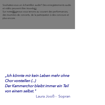
Souhaitez-vous un échantillon audio? Des enregistrements audio
et vidéo peuvent être trouvés
ici
.
Sur notre
Blog
nous vous tenons au courant des performances,
des tournées de concerts, de la participation à des concours et
plus encore.
„Ich könnte mir kein Leben mehr ohne
Chor vorstellen (...)
Der Kammerchor bleibt immer ein Teil
von einem selbst."
Laura Jooß - Sopran