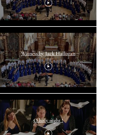
Witness by Jack Halloran
O holy night !