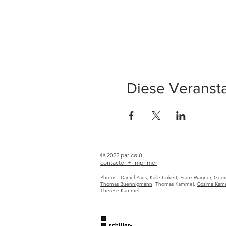
Diese Veransta
© 2022 par cølú
contacter +
imprimer
Photos : Daniel Paus, Kalle Linkert, Franz Wagner, Geo
Thomas Buennigmann
, Thomas Kammel,
Cosima Kam
Thérèse Kammel