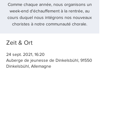
Comme chaque année, nous organisons un
week-end d'échauffement à la rentrée, au
cours duquel nous intégrons nos nouveaux
choristes à notre communauté chorale.
Zeit & Ort
24 sept. 2021, 16:20
Auberge de jeunesse de Dinkelsbühl, 91550
Dinkelsbühl, Allemagne
Diese Veranstaltung teilen
© 2022 par cølú
contacter +
imprimer