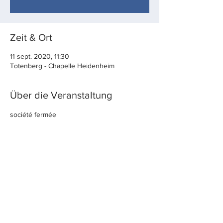
Zeit & Ort
11 sept. 2020, 11:30
Totenberg - Chapelle Heidenheim
Über die Veranstaltung
société fermée
Diese Veranstaltung teilen
© 2022 par cølú
contacter +
imprimer
Photos : Daniel Paus, Kalle Linkert,
Franz Wagner, Georg