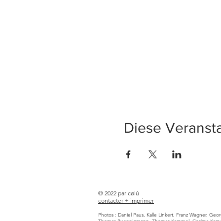
Diese Veransta
© 2022 par cølú
contacter +
imprimer
Photos : Daniel Paus, Kalle Linkert, Franz Wagner, Geo