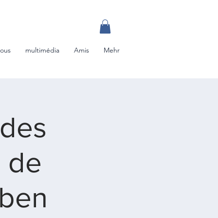
nous
multimédia
Amis
Mehr
 des
l de
aben