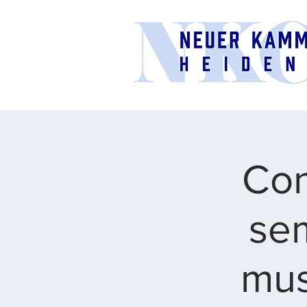
Con
sem
mus