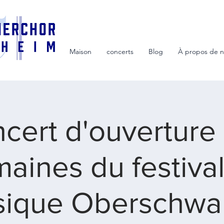
Maison
concerts
Blog
À propos de 
cert d'ouverture
aines du festiva
ique Oberschw