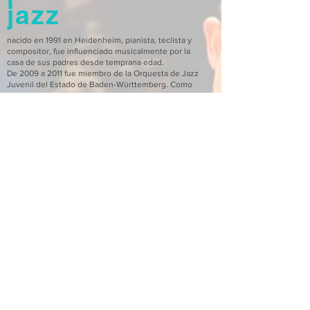
jazz
nacido en 1991 en Heidenheim, pianista, teclista y
compositor, fue influenciado musicalmente por la
casa de sus padres desde temprana edad.
De 2009 a 2011 fue miembro de la Orquesta de Jazz
Juvenil del Estado de Baden-Württemberg. Como
estudiante, realizó giras con este y otros conjuntos
por Letonia, Bélgica, Rumania, Ecuador e Italia,
entre otros lugares.
Después de graduarse del musical
Schillergymnasium en Heidenheim, estudió von
2010-2014
en la Universidad de Música de
Nuremberg y completó su Licenciatura en Música
con la calificación "muy bueno". Fue instruido allí
por el Prof. Martin Schrack, el Prof. Klaus Graf y el
Prof. Steffen Schorn.
De 2014 a 2017 completó su maestría en HDMK
Stuttgart y la terminó con la calificación de "muy
bueno".
En 2013 tocó con el Jan Prax Quartet en los
Leverkusen Jazz Days frente a David Sanborn,
Steve Gadd y Bob James. En enero de 2014, este
concierto fue retransmitido por televisión por la
WDR JazzLine.
Con esta formación ganó el Premio Sparda Jazz
2014, el Concurso Checo de Jazz 2014, el 2º premio