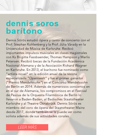
dennis soros
barítono
Dennis Sörös estudió ópera y canto de concierto con el
Prof. Stephan Kohlenberg y la Prof. Júlia Várady en la
Universidad de Música de Karlsruhe. Recibió
importantes impulsos musicales en clases magistrales
con Ks Brigitte Fassbaender, Thomas Hampson y Marlis
Petersen. Recibió becas de la Fundación Académica
Nacional Alemana y de la Asociación Richard Wagner
en Karlsruhe. En 2013, el barítono fue nominado como
"artista novel" en la edición anual de la revista
especializada "Opernwelt" y fue el primer ganador
("Premio Mendelssohn") en el Concurso Mendelssohn
de Berlín en 2014. Además de numerosos conciertos en
en el sur de Alemania, los compromisos en el Festival
de Pascua de la Orquesta Filarmónica de Berlín lo
llevaron a Baden-Baden, al Badisches Staatstheater
Karlsruhe y al Theatre Osnabrück. Dennis Sörös es
miembro del coro de ópera del Staatstheater Mainz
desde 2017, donde también se le puede ver como
solista además de sus actividades corales.
LEER MÁS