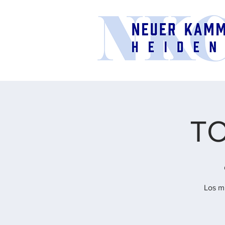
T
Los m