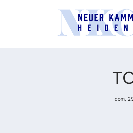
T
dom, 2