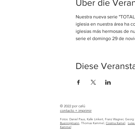
Über die Veran
Nuestra nueva serie "TOTAL
iglesia en nuestra área ha 
iglesias más hermosas de nu
serie el domingo 29 de nov
Diese Veransta
© 2022 por cølú
contacto +
imprimir
Fotos: Daniel Paus, Kalle Linkert, Franz Wagner, Georg
Buennigmann
, Thomas Kammel,
Cosima Kamel
,
Luis
Kammel