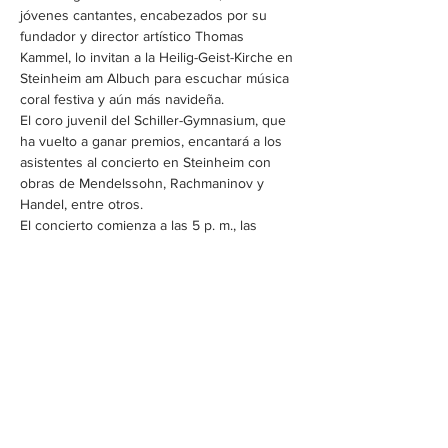
jóvenes cantantes, encabezados por su 
fundador y director artístico Thomas 
Kammel, lo invitan a la Heilig-Geist-Kirche en 
Steinheim am Albuch para escuchar música 
coral festiva y aún más navideña.
El coro juvenil del Schiller-Gymnasium, que 
ha vuelto a ganar premios, encantará a los 
asistentes al concierto en Steinheim con 
obras de Mendelssohn, Rachmaninov y 
Handel, entre otros.
El concierto comienza a las 5 p. m., las 
puertas se abren a las 4:30 p. m.
La entrada es gratuita, se solicita una 
donación.
Una reserva de asiento está 
bajo 
servicio.nkc@gmail.com
 posible.
Diese Veranstaltung teilen