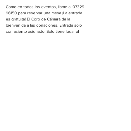
Como en todos los eventos, llame al 07329 
96150 para reservar una mesa ¡La entrada 
es gratuita! El Coro de Cámara da la 
bienvenida a las donaciones. Entrada solo 
con asiento asignado. Solo tiene lugar al 
aire libre cuando hace buen tiempo.
Nuevo Coro de Cámara Heidenheim
Vista del cráter de la cabaña de montaña
Steinheim am Albuch
Gimnasio Schiller Heidenheim
Diese Veranstaltung teilen
© 2022 por cølú
contacto +
imprimir
Fotos: Daniel Paus, Kalle Linkert,
Franz Wagner, Georg Schabel,
dr.
Tomas Buennigmann
, Thomas
Kammel,
Cosima Kamel
,
Luisa