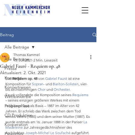
Beitrag
Alle Beiträge
Thomas Kammel
Alle Beiträge
15. Juli 2021
2 Min. Lesezeit
Gabriel Fauré - Requiem op. 48
Presse
Aktualisiert:
2. Okt. 2021
Konzerte
Das 
Requiem op. 48
 von 
Gabriel Fauré
 ist eine 
Komposition für 
Sopran
- und 
Bariton
-
Solisten
, vier- 
Konzertreisen
bis sechsstimmigen 
Chor
 und 
Orchester
.
Fauré vollendete die Komposition seines 
Requiems
Wettbewerbe
– seines einzigen größeren Werkes mit einem 
Probenphase
religiösen Text als Basis – 1887 im Alter von 42 
Jahren. Er schrieb das Werk zwischen dem Tod 
CD Produktion
seines Vaters (1885) und dem seiner Mutter (1887). Es 
wurde erstmals am 16. Januar 1888 in der Pariser 
La 
Kooperation
Madeleine
 zur Jahresgedächtnisfeier des 
Architekten 
Joseph-Michel Le Soufaché
 aufgeführt. 
Patenchor