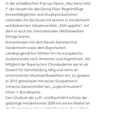
in der schwäbischen Pop-up-Opera „Nau bens hald 
I“ die Hauptrolle des Georg Elser. Regelmäßige 
Konzerttätigkeiten und Studioproduktionen 
verbinden ihn bis heute mit seinem in Heidenheim 
wohlbekannten Vokalensemble „MA’cappella“, mit 
dem er auch bei internationalen Wettbewerben 
Erfolge feierte.
Konzertreisen mit dem Neuen Kammerchor 
Heidenheim sowie dem Bayerischen 
Landesjugendchor führten ihn ins europäische 
Ausland sowie nach Armenien und Argentinien. Als 
Mitglied der Bayerischen Chorakademie war er als 
Dozent für Gehörbildung tätig und nahm an 
renommierten Musikwettbewerben teil. So gewann 
er 2019 gemeinsam mit seiner Duopartnerin 
Johanna Ganzenmüller bei „Jugend musiziert“ 
einen 1. Bundespreis.
Sein Studium der Luft- und Raumfahrt schloss der 
gebürtige Heidenheimer 2020 mit einem Master an 
der Technischen Universität München ab. Seitdem 
studiert er Gesang bei KS Prof. Andreas Schmidt an 
der Hochschule für Musik und Theater München 
sowie im Rahmen der Bayerischen Singakademie 
bei Hartmut Elbert. Meisterkurse wie etwa bei Ian 
Bostridge ergänzen seine künstlerische Ausbildung. 