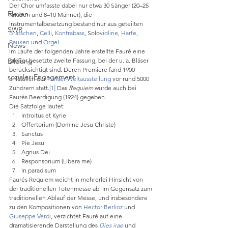
Der Chor umfasste dabei nur etwa 30 Sänger (20–25 
Eleven
Knaben und 8–10 Männer), die 
Instrumentalbesetzung bestand nur aus geteilten 
SWR
Bratschen
, 
Celli
, 
Kontrabass
, Solo
violine
, 
Harfe
, 
Pauken
 und 
Orgel
.
News
Im Laufe der folgenden Jahre erstellte Fauré eine 
Bildung
größer besetzte zweite Fassung, bei der u. a. Bläser 
berücksichtigt sind. Deren Premiere fand 1900 
soziales Engagement
anlässlich der 
Pariser Weltausstellung
 vor rund 5000 
Zuhörern statt.
[1]
 Das 
Requiem
 wurde auch bei 
Faurés Beerdigung (1924) gegeben.
Die Satzfolge lautet:
Introitus et Kyrie
Offertorium (Domine Jesu Christe)
Sanctus
Pie Jesu
Agnus Dei
Responsorium (Libera me)
In paradisum
Faurés Requiem weicht in mehrerlei Hinsicht von 
der traditionellen Totenmesse ab. Im Gegensatz zum 
traditionellen Ablauf der Messe, und insbesondere 
zu den Kompositionen von 
Hector Berlioz
 und 
Giuseppe Verdi
, verzichtet Fauré auf eine 
dramatisierende Darstellung des 
Dies irae
 und 