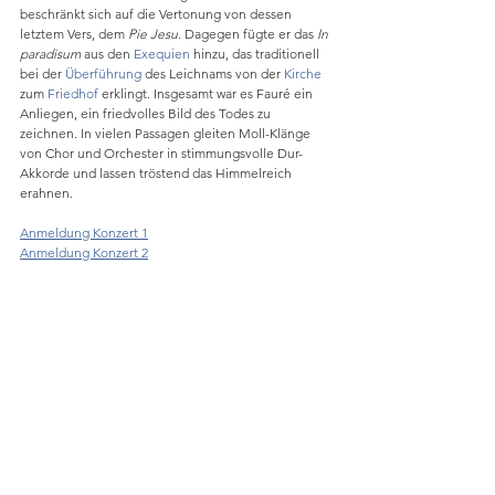
beschränkt sich auf die Vertonung von dessen 
letztem Vers, dem 
Pie Jesu
. Dagegen fügte er das 
In 
paradisum
 aus den 
Exequien
 hinzu, das traditionell 
bei der 
Überführung
 des Leichnams von der 
Kirche
zum 
Friedhof
 erklingt. Insgesamt war es Fauré ein 
Anliegen, ein friedvolles Bild des Todes zu 
zeichnen. In vielen Passagen gleiten Moll-Klänge 
von Chor und Orchester in stimmungsvolle Dur-
Akkorde und lassen tröstend das Himmelreich 
erahnen.
Anmeldung Konzert 1
Anmeldung Konzert 2